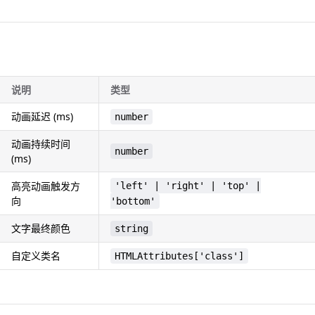
说明
类型
动画延迟 (ms)
number
动画持续时间
number
(ms)
高亮动画触发方
'left' | 'right' | 'top' |
向
'bottom'
文字最终颜色
string
自定义类名
HTMLAttributes['class']