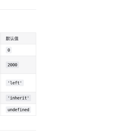
默认值
0
2000
'left'
'inherit'
undefined