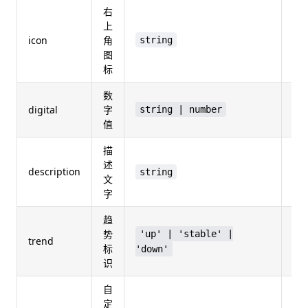
右
上
icon
角
string
un
图
标
数
digital
字
string | number
re
值
描
述
description
string
un
文
字
趋
势
'up' | 'stable' |
trend
un
标
'down'
识
自
定