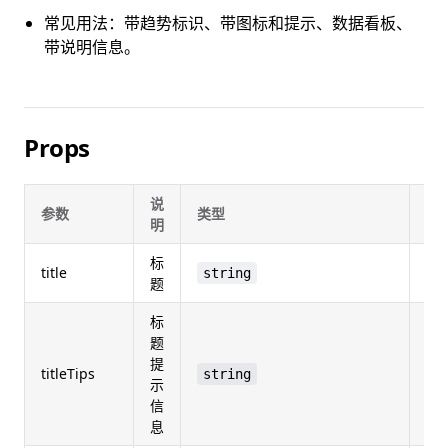
常见用法：带趋势标识、带图标和提示、数据看板、
带说明信息。
Props
说
参数
类型
默
明
标
title
string
re
题
标
题
提
titleTips
string
un
示
信
息