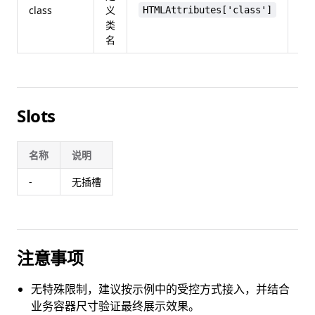
class
义
HTMLAttributes['class']
un
类
名
Slots
名称
说明
-
无插槽
注意事项
无特殊限制，建议按示例中的受控方式接入，并结合
业务容器尺寸验证最终展示效果。