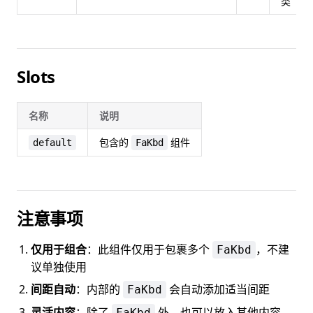
类
Slots
名称
说明
包含的
组件
default
FaKbd
注意事项
仅用于组合
：此组件仅用于包裹多个
，不建
FaKbd
议单独使用
间距自动
：内部的
会自动添加适当间距
FaKbd
灵活内容
：除了
外，也可以放入其他内容
FaKbd