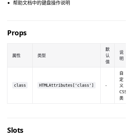
帮助文档中的键盘操作说明
Props
默
说
属性
类型
认
明
值
自
定
-
义
class
HTMLAttributes['class']
CSS
类
Slots