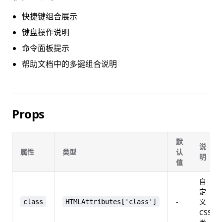
快捷键组合展示
键盘操作说明
命令面板提示
帮助文档中的多键组合说明
Props
默
说
属性
类型
认
明
值
自
定
-
义
class
HTMLAttributes['class']
CSS