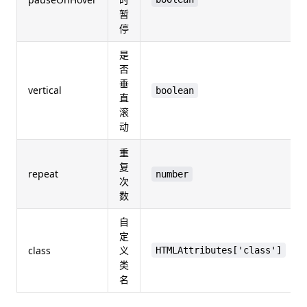
暂
停
是
否
垂
vertical
boolean
直
滚
动
重
复
repeat
number
次
数
自
定
class
义
HTMLAttributes['class']
类
名