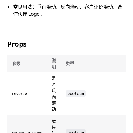
常见用法：垂直滚动、反向滚动、客户评价滚动、合
作伙伴 Logo。
Props
说
参数
类型
明
是
否
反
reverse
boolean
向
滚
动
悬
停
pauseOnHover
时
boolean