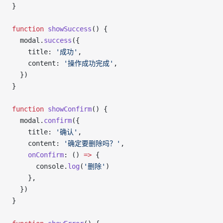
}
function
 showSuccess
() {
  modal.
success
({
    title: 
'成功'
,
    content: 
'操作成功完成'
,
  })
}
function
 showConfirm
() {
  modal.
confirm
({
    title: 
'确认'
,
    content: 
'确定要删除吗？'
,
    onConfirm
: () 
=>
 {
      console.
log
(
'删除'
)
    },
  })
}