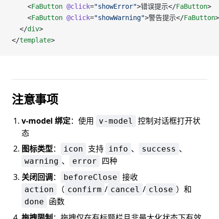
    <
FaButton
 @click
=
"showError"
>错误提示</
FaButton
>
    <
FaButton
 @click
=
"showWarning"
>警告提示</
FaButton
>
  </
div
>
</
template
>
注意事项
v-model 绑定
：使用
控制对话框打开状
v-model
态
图标类型
：
支持
、
、
icon
info
success
、
四种
warning
error
关闭回调
：
接收
beforeClose
（
/
/
）和
action
confirm
cancel
close
函数
done
拖拽限制
：拖拽仅在有标题栏且非最大化状态下有效