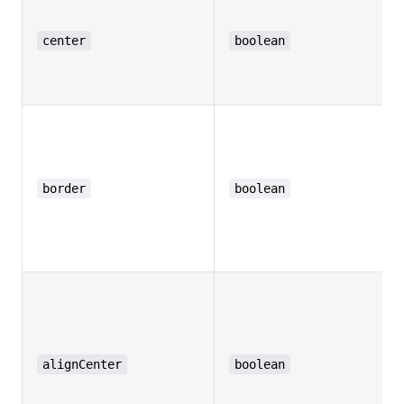
center
boolean
border
boolean
alignCenter
boolean