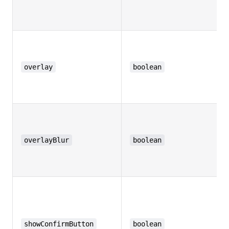
overlay
boolean
overlayBlur
boolean
showConfirmButton
boolean