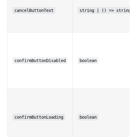
cancelButtonText
string | () => string
confirmButtonDisabled
boolean
confirmButtonLoading
boolean