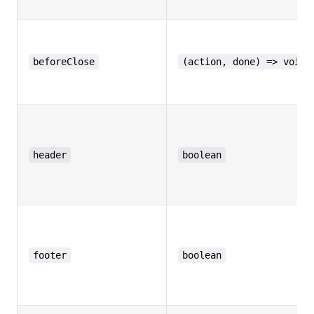
beforeClose
(action, done) => void
header
boolean
footer
boolean