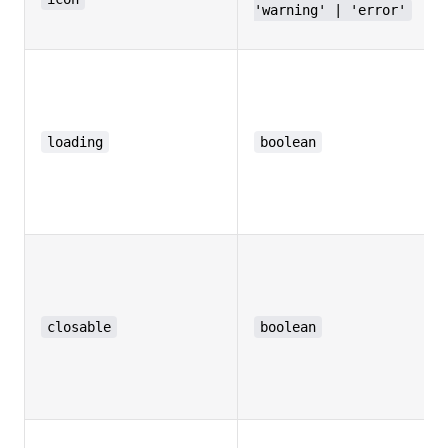
'warning' | 'error'
loading
boolean
closable
boolean