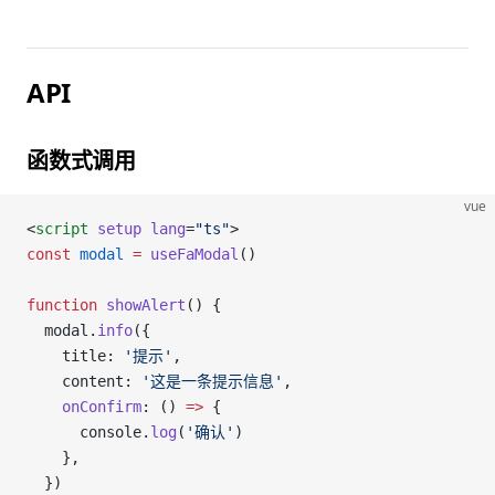
API
函数式调用
vue
<
script
 setup
 lang
=
"ts"
>
const
 modal
 =
 useFaModal
()
function
 showAlert
() {
  modal.
info
({
    title: 
'提示'
,
    content: 
'这是一条提示信息'
,
    onConfirm
: () 
=>
 {
      console.
log
(
'确认'
)
    },
  })