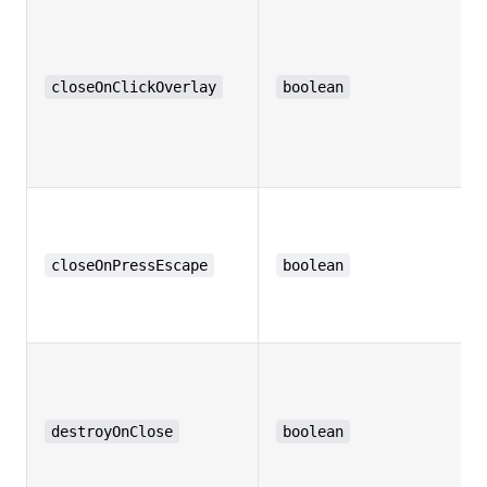
closeOnClickOverlay
boolean
closeOnPressEscape
boolean
destroyOnClose
boolean