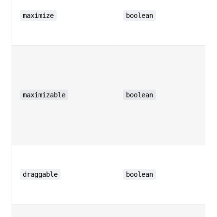
maximize
boolean
maximizable
boolean
draggable
boolean