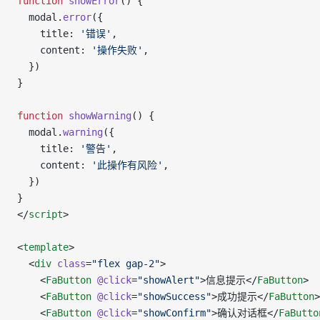
function
 showError
() {
  modal.
error
({
    title: 
'错误'
,
    content: 
'操作失败'
,
  })
}
function
 showWarning
() {
  modal.
warning
({
    title: 
'警告'
,
    content: 
'此操作有风险'
,
  })
}
</
script
>
<
template
>
  <
div
 class
=
"flex gap-2"
>
    <
FaButton
 @click
=
"showAlert"
>信息提示</
FaButton
>
    <
FaButton
 @click
=
"showSuccess"
>成功提示</
FaButton
>
    <
FaButton
 @click
=
"showConfirm"
>确认对话框</
FaButto