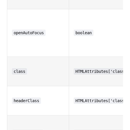
openAutoFocus
boolean
class
HTMLAttributes['class']
headerClass
HTMLAttributes['class']