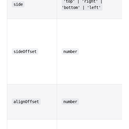
'top' | 'right' |
side
'bottom' | 'left'
sideOffset
number
alignOffset
number