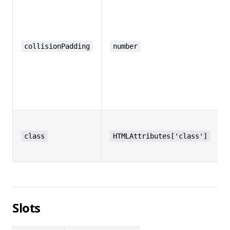
collisionPadding
number
-
class
HTMLAttributes['class']
Slots