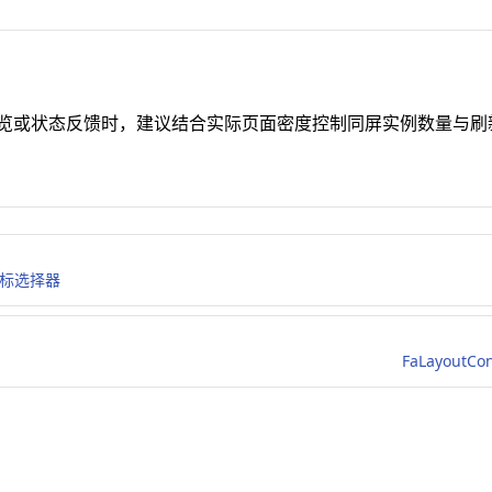
览或状态反馈时，建议结合实际页面密度控制同屏实例数量与刷
r 图标选择器
FaLayoutC