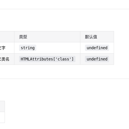
类型
默认值
文字
string
undefined
义类名
HTMLAttributes['class']
undefined