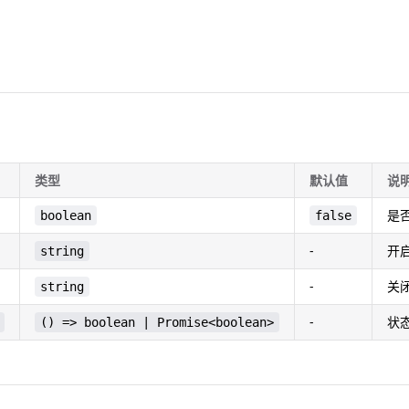
类型
默认值
说
是
boolean
false
-
开
string
-
关
string
-
状
() => boolean | Promise<boolean>