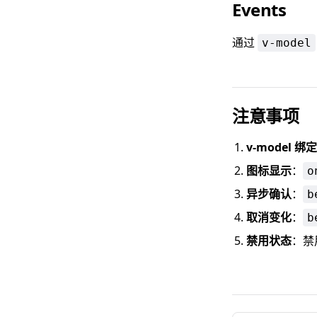
Events
通过
v-model
注意事项
v-model 绑定
图标显示
：
o
异步确认
：
b
取消变化
：
b
禁用状态
：禁