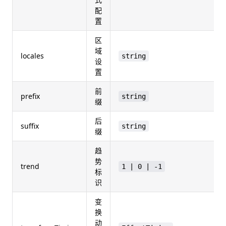
配
置
区
域
locales
string
设
置
前
prefix
string
缀
后
suffix
string
缀
趋
势
trend
1 | 0 | -1
标
识
变
换
动