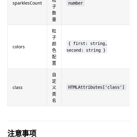
sparklesCount
number
子
数
量
粒
子
颜
{ first: string,
colors
色
second: string }
配
置
自
定
class
义
HTMLAttributes['class']
类
名
注意事项