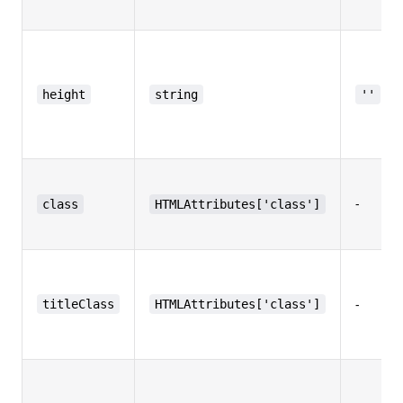
height
string
''
-
class
HTMLAttributes['class']
-
titleClass
HTMLAttributes['class']