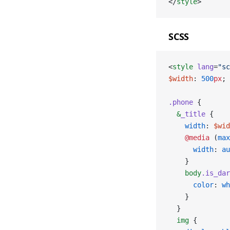
</
style
>
SCSS
<
style
 lang
=
"sc
$width
: 
500
px
;
.phone
 {
  &
_title
 {
    width
: 
$wid
    @media
 (
max
      width
: 
au
    }
    body
.is_dar
      color
: 
wh
    }
  }
  img
 {