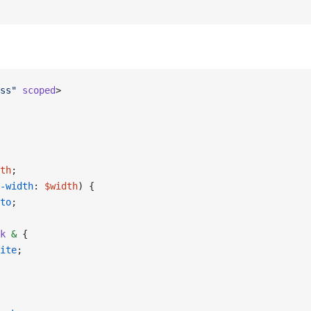
ss"
 scoped
>
th
;
-width
: 
$width
) {
to
;
k
 &
 {
ite
;