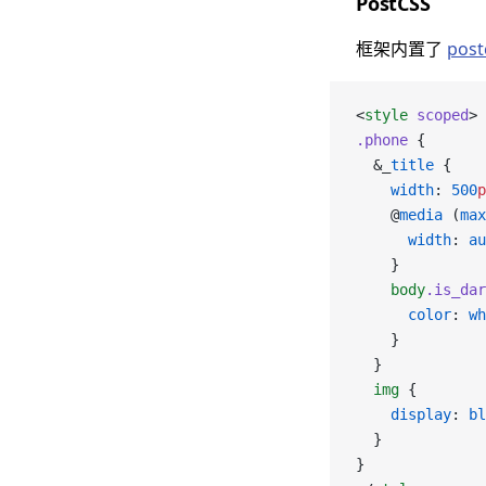
PostCSS
框架内置了
post
<
style
 scoped
>
.phone
 {
  &_
title
 {
    width
: 
500
p
    @
media
 (
max
      width
: 
au
    }
    body
.is_dar
      color
: 
wh
    }
  }
  img
 {
    display
: 
bl
  }
}