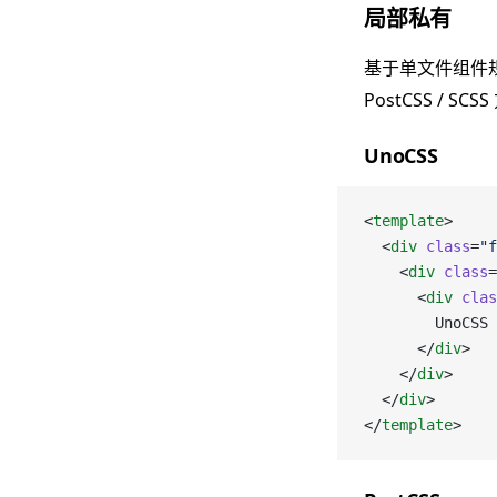
局部私有
基于单文件组件
PostCSS /
UnoCSS
<
template
>
  <
div
 class
=
"f
    <
div
 class
=
      <
div
 clas
        UnoCSS
      </
div
>
    </
div
>
  </
div
>
</
template
>