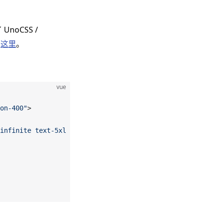
noCSS /
考
这里
。
vue
on-400"
>
infinite text-5xl fw100"
>