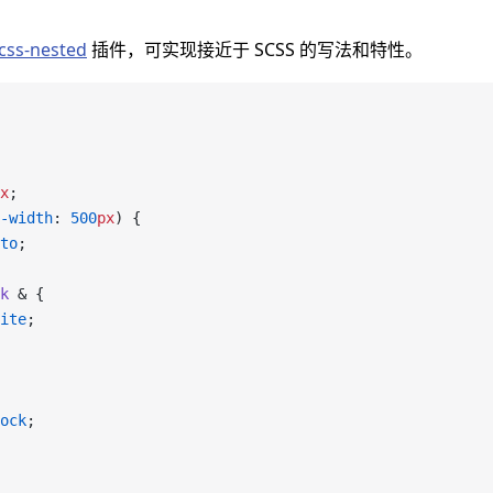
css-nested
插件，可实现接近于 SCSS 的写法和特性。
x
;
-width
: 
500
px
) {
to
;
k
 & {
ite
;
ock
;